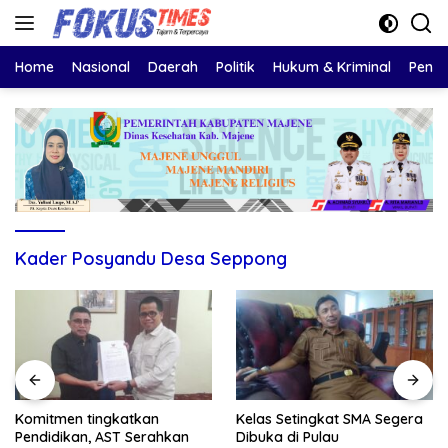
Langsung
ke
konten
Home
Nasional
Daerah
Politik
Hukum & Kriminal
Pendi
Kader Posyandu Desa Seppong
Komitmen tingkatkan
Kelas Setingkat SMA Segera
Pendidikan, AST Serahkan
Dibuka di Pulau