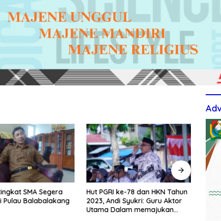
Adv
tingkat SMA Segera
Hut PGRI ke-78 dan HKN Tahun
Berti
i Pulau Balabalakang
2023, Andi Syukri: Guru Aktor
Upac
Utama Dalam memajukan
TPS3
Pendidikan