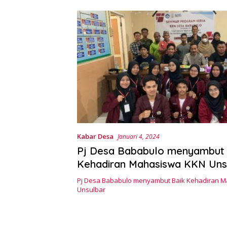
Kabar Desa
Januari 4, 2024
Pj Desa Bababulo menyambut 
Kehadiran Mahasiswa KKN Uns
Pj Desa Bababulo menyambut Baik Kehadiran 
Unsulbar