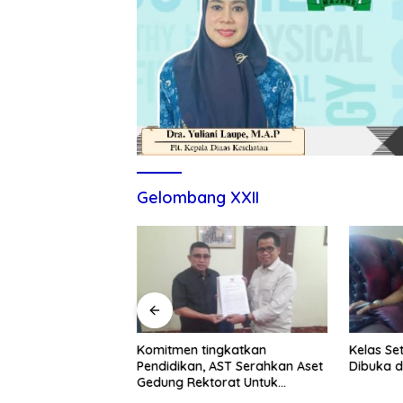
Gelombang XXII
itmen Tingkatkan
Komitmen tingkatkan
Kelas Se
ndidikan dan UMKM
Pendidikan, AST Serahkan Aset
Dibuka d
Gedung Rektorat Untuk
Unsulbar