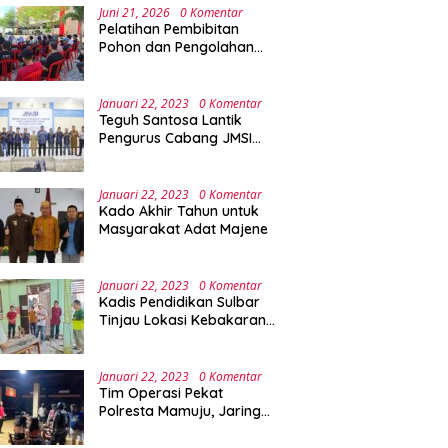
Juni 21, 2026
0 Komentar
Pelatihan Pembibitan
Pohon dan Pengolahan
Sampah Terpadu Sebagai
Implementasi Program
Green Campus di UPA
Januari 22, 2023
0 Komentar
Laboratorium Terpadu
Teguh Santosa Lantik
Pengurus Cabang JMSI
Lebak Banten
Januari 22, 2023
0 Komentar
Kado Akhir Tahun untuk
Masyarakat Adat Majene
Januari 22, 2023
0 Komentar
Kadis Pendidikan Sulbar
Tinjau Lokasi Kebakaran
di SMAN 1 Malunda
Januari 22, 2023
0 Komentar
Tim Operasi Pekat
Polresta Mamuju, Jaring
Anak Remaja Konsumsi
Boje Di Wisma