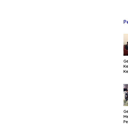
P
Ge
K
Ke
T
Pr
M
Ge
Me
Pe
H