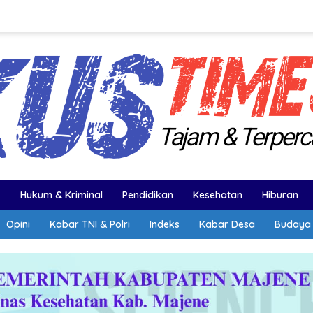
k
Hukum & Kriminal
Pendidikan
Kesehatan
Hiburan
Opini
Kabar TNI & Polri
Indeks
Kabar Desa
Budaya