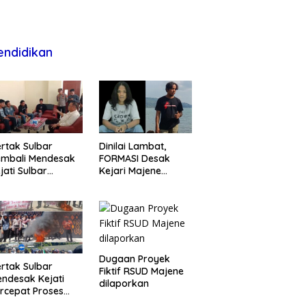
endidikan
rtak Sulbar
Dinilai Lambat,
embali Mendesak
FORMASI Desak
jati Sulbar
Kejari Majene
untaskan Dugaan
Perjelas Kasus
oyek Fiktif RSUD
Dugaan Proyek
ajene
Fiktif RSUD Majene
Dugaan Proyek
rtak Sulbar
Fiktif RSUD Majene
ndesak Kejati
dilaporkan
rcepat Proses
ukum Dugaan