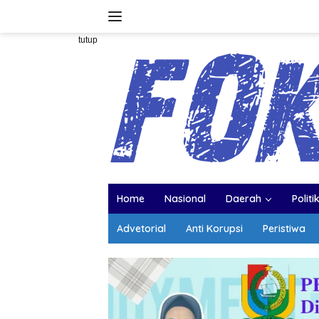
Langsung
ke
konten
tutup
Home
Nasional
Daerah
Politi
Advetorial
Anti Korupsi
Peristiwa