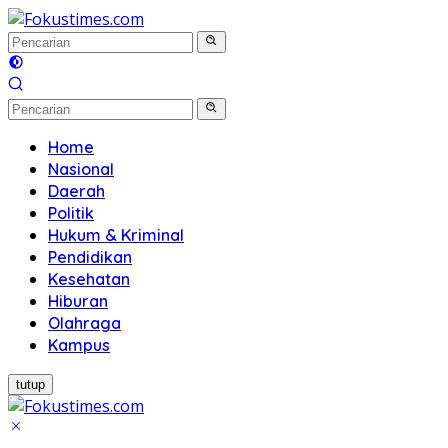
Langsung
ke
konten
Home
Nasional
Daerah
Politik
Hukum & Kriminal
Pendidikan
Kesehatan
Hiburan
Olahraga
Kampus
tutup