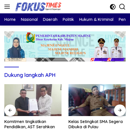
Langsung
ke
konten
Home
Nasional
Daerah
Politik
Hukum & Kriminal
Pendi
Dukung langkah APH
Komitmen tingkatkan
Kelas Setingkat SMA Segera
Pendidikan, AST Serahkan
Dibuka di Pulau