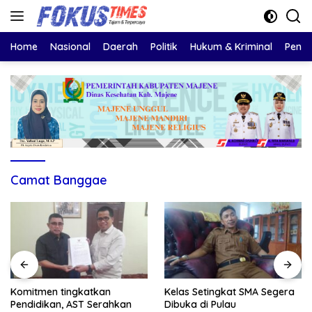
Langsung
ke
konten
Home
Nasional
Daerah
Politik
Hukum & Kriminal
Pendi
Camat Banggae
Komitmen tingkatkan
Kelas Setingkat SMA Segera
Pendidikan, AST Serahkan
Dibuka di Pulau