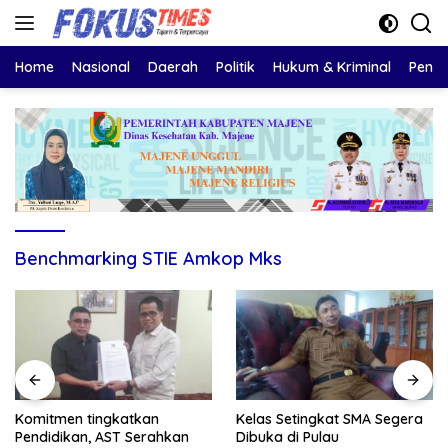
Langsung
ke
konten
Home
Nasional
Daerah
Politik
Hukum & Kriminal
Pendi
Benchmarking STIE Amkop Mks
Komitmen tingkatkan
Kelas Setingkat SMA Segera
Pendidikan, AST Serahkan
Dibuka di Pulau