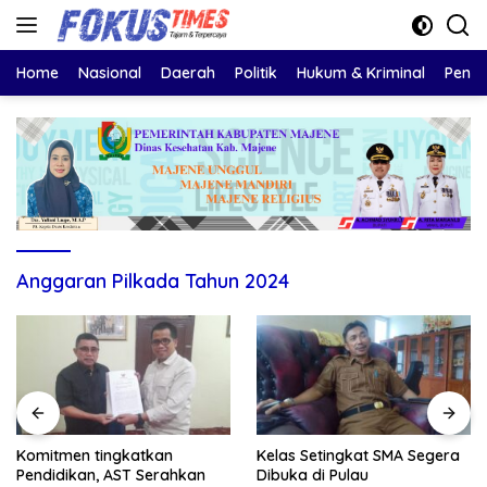
Langsung
ke
konten
Home
Nasional
Daerah
Politik
Hukum & Kriminal
Pendi
Anggaran Pilkada Tahun 2024
Komitmen tingkatkan
Kelas Setingkat SMA Segera
Pendidikan, AST Serahkan
Dibuka di Pulau