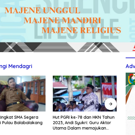
ngi Mendagri
Adv
tingkat SMA Segera
Hut PGRI ke-78 dan HKN Tahun
Berti
i Pulau Balabalakang
2023, Andi Syukri: Guru Aktor
Upac
Utama Dalam memajukan
TPS3
Pendidikan