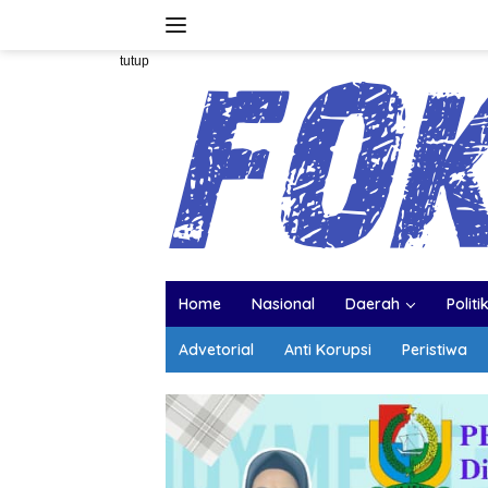
Langsung
ke
konten
tutup
Home
Nasional
Daerah
Politi
Advetorial
Anti Korupsi
Peristiwa