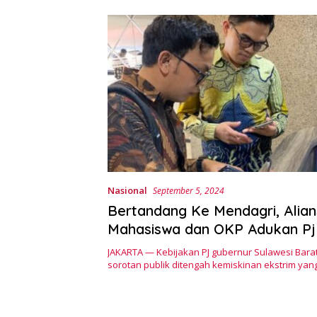
Nasional
September 5, 2024
Bertandang Ke Mendagri, Alian
Mahasiswa dan OKP Adukan Pj
Sulbar
JAKARTA — Kebijakan PJ gubernur Sulawesi Bara
sorotan publik ditengah kemiskinan ekstrim ya