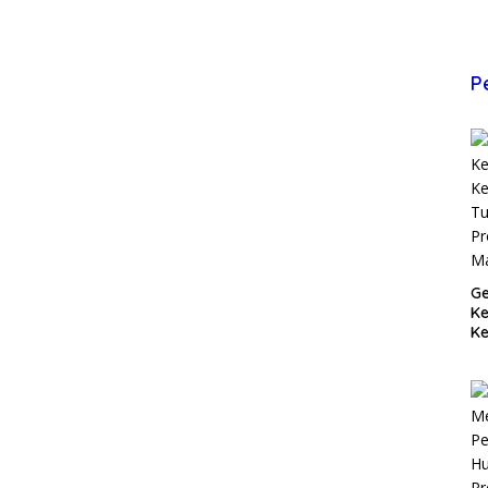
P
Ge
K
Ke
T
Pr
M