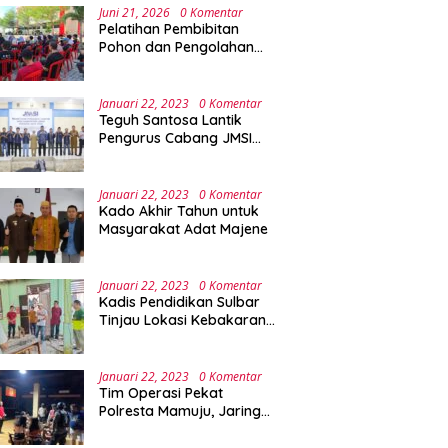
Juni 21, 2026
0 Komentar
Pelatihan Pembibitan
Pohon dan Pengolahan
Sampah Terpadu Sebagai
Implementasi Program
Green Campus di UPA
Januari 22, 2023
0 Komentar
Laboratorium Terpadu
Teguh Santosa Lantik
Pengurus Cabang JMSI
Lebak Banten
Januari 22, 2023
0 Komentar
Kado Akhir Tahun untuk
Masyarakat Adat Majene
Januari 22, 2023
0 Komentar
Kadis Pendidikan Sulbar
Tinjau Lokasi Kebakaran
di SMAN 1 Malunda
Januari 22, 2023
0 Komentar
Tim Operasi Pekat
Polresta Mamuju, Jaring
Anak Remaja Konsumsi
Boje Di Wisma