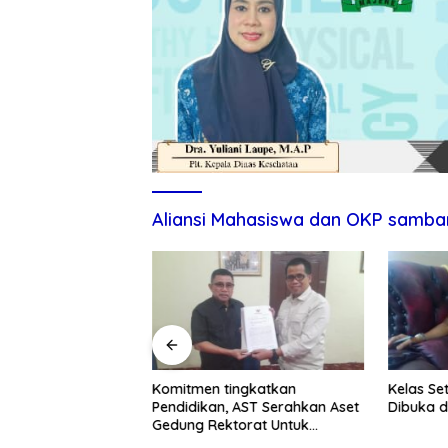
Aliansi Mahasiswa dan OKP samba
itmen Tingkatkan
Komitmen tingkatkan
Kelas Se
ndidikan dan UMKM
Pendidikan, AST Serahkan Aset
Dibuka d
Gedung Rektorat Untuk
Unsulbar