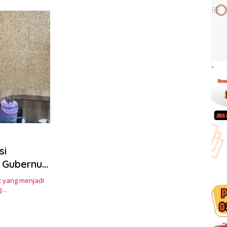
-
si
 Gubernur
t yang menjadi
ng…