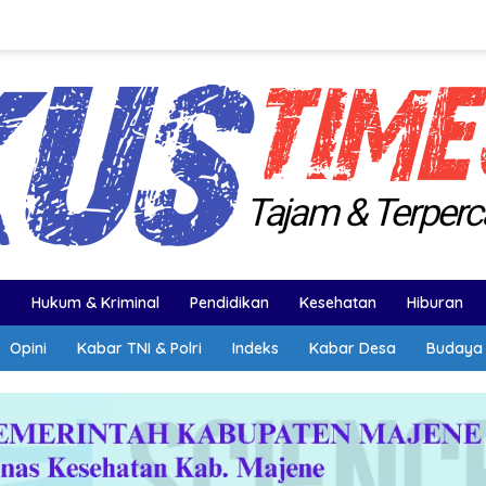
k
Hukum & Kriminal
Pendidikan
Kesehatan
Hiburan
Opini
Kabar TNI & Polri
Indeks
Kabar Desa
Budaya