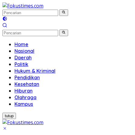
Langsung
ke
konten
Home
Nasional
Daerah
Politik
Hukum & Kriminal
Pendidikan
Kesehatan
Hiburan
Olahraga
Kampus
tutup