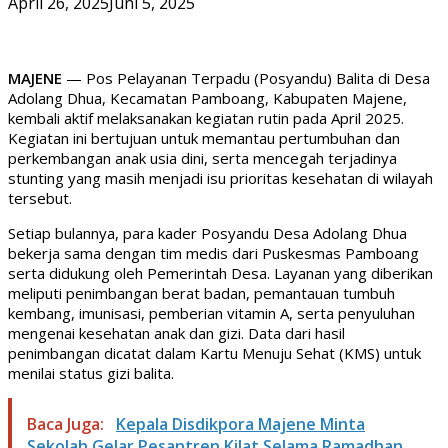
April 26, 2025
Juni 5, 2025
MAJENE
— Pos Pelayanan Terpadu (Posyandu) Balita di Desa
Adolang Dhua, Kecamatan Pamboang, Kabupaten Majene,
kembali aktif melaksanakan kegiatan rutin pada April 2025.
Kegiatan ini bertujuan untuk memantau pertumbuhan dan
perkembangan anak usia dini, serta mencegah terjadinya
stunting yang masih menjadi isu prioritas kesehatan di wilayah
tersebut.
Setiap bulannya, para kader Posyandu Desa Adolang Dhua
bekerja sama dengan tim medis dari Puskesmas Pamboang
serta didukung oleh Pemerintah Desa. Layanan yang diberikan
meliputi penimbangan berat badan, pemantauan tumbuh
kembang, imunisasi, pemberian vitamin A, serta penyuluhan
mengenai kesehatan anak dan gizi. Data dari hasil
penimbangan dicatat dalam Kartu Menuju Sehat (KMS) untuk
menilai status gizi balita.
Baca Juga:
Kepala Disdikpora Majene Minta
Sekolah Gelar Pesantren Kilat Selama Ramadhan