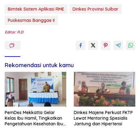
Bimtek Sistem Aplikasi RME
Dinkes Provinsi Sulbar
Puskesmas Banggae II
Editor: R.D
Rekomendasi untuk kamu
PemDes Mekkatta Gelar
Dinkes Majene Perkuat FKTP
Kelas Ibu Hamil, Tingkatkan
Lewat Mentoring Spesialis
Pengetahuan Kesehatan Ibu
Jantung dan Hipertensi
dan Bayi