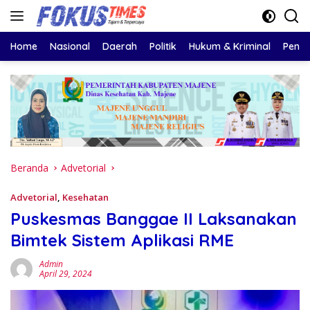
Langsung
ke
konten
Home
Nasional
Daerah
Politik
Hukum & Kriminal
Pendi
Beranda
Advetorial
Advetorial
,
Kesehatan
Puskesmas Banggae II Laksanakan
Bimtek Sistem Aplikasi RME
Admin
April 29, 2024