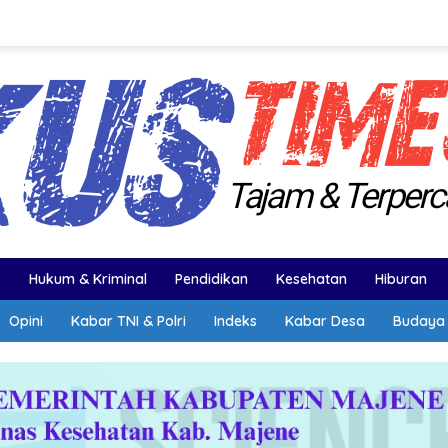
k
Hukum & Kriminal
Pendidikan
Kesehatan
Hiburan
Opini
Kabar TNI & Polri
Indeks
Kabar Desa
Budaya