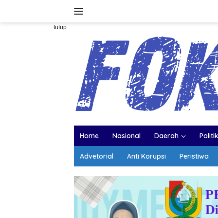
Langsung
ke
konten
tutup
Home
Nasional
Daerah
Politi
Advetorial
Anti Korupsi
Peristiwa