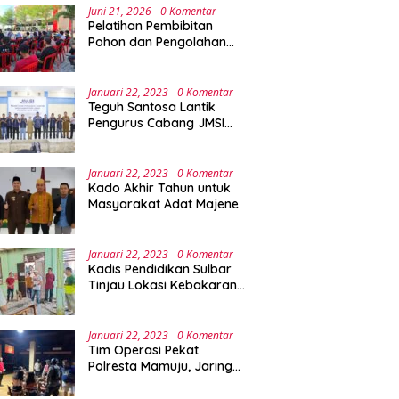
Juni 21, 2026
0 Komentar
Pelatihan Pembibitan
Pohon dan Pengolahan
Sampah Terpadu Sebagai
Implementasi Program
Green Campus di UPA
Januari 22, 2023
0 Komentar
Laboratorium Terpadu
Teguh Santosa Lantik
Pengurus Cabang JMSI
Lebak Banten
Januari 22, 2023
0 Komentar
Kado Akhir Tahun untuk
Masyarakat Adat Majene
Januari 22, 2023
0 Komentar
Kadis Pendidikan Sulbar
Tinjau Lokasi Kebakaran
di SMAN 1 Malunda
Januari 22, 2023
0 Komentar
Tim Operasi Pekat
Polresta Mamuju, Jaring
Anak Remaja Konsumsi
Boje Di Wisma