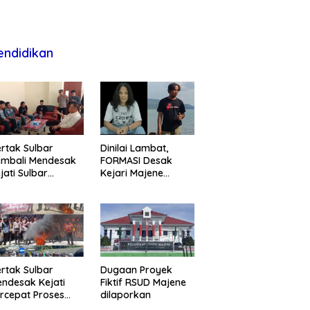
endidikan
rtak Sulbar
Dinilai Lambat,
embali Mendesak
FORMASI Desak
jati Sulbar
Kejari Majene
untaskan Dugaan
Perjelas Kasus
oyek Fiktif RSUD
Dugaan Proyek
ajene
Fiktif RSUD Majene
rtak Sulbar
Dugaan Proyek
ndesak Kejati
Fiktif RSUD Majene
rcepat Proses
dilaporkan
ukum Dugaan