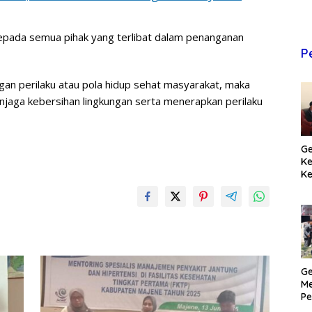
epada semua pihak yang terlibat dalam penanganan
P
ngan perilaku atau pola hidup sehat masyarakat, maka
aga kebersihan lingkungan serta menerapkan perilaku
Ge
K
Ke
T
Pr
M
Ge
Me
Pe
H