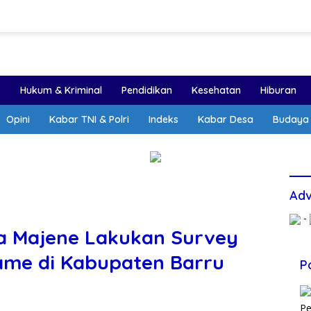
k
Hukum & Kriminal
Pendidikan
Kesehatan
Hiburan
Opini
Kabar TNI & Polri
Indeks
Kabar Desa
Budaya
Adv
-
a Majene Lakukan Survey
me di Kabupaten Barru
P