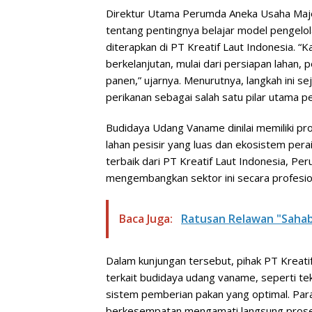
Direktur Utama Perumda Aneka Usaha Maje
tentang pentingnya belajar model pengelol
diterapkan di PT Kreatif Laut Indonesia. “
berkelanjutan, mulai dari persiapan lahan,
panen,” ujarnya. Menurutnya, langkah ini s
perikanan sebagai salah satu pilar utama
Budidaya Udang Vaname dinilai memiliki p
lahan pesisir yang luas dan ekosistem pe
terbaik dari PT Kreatif Laut Indonesia, 
mengembangkan sektor ini secara profesion
Baca Juga:
Ratusan Relawan "Sahab
Dalam kunjungan tersebut, pihak PT Kreat
terkait budidaya udang vaname, seperti tek
sistem pemberian pakan yang optimal. Pa
berkesempatan mengamati langsung proses 