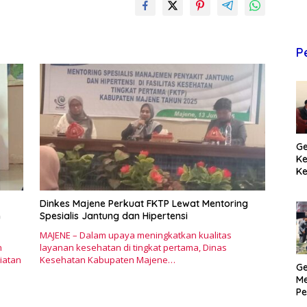
P
Ge
K
Ke
T
Pr
Dinkes Majene Perkuat FKTP Lewat Mentoring
M
n
Spesialis Jantung dan Hipertensi
MAJENE – Dalam upaya meningkatkan kualitas
n
layanan kesehatan di tingkat pertama, Dinas
iatan
Kesehatan Kabupaten Majene…
Ge
Me
Pe
H