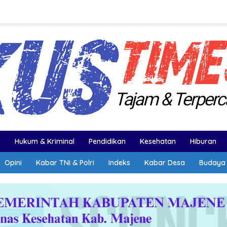
k
Hukum & Kriminal
Pendidikan
Kesehatan
Hiburan
Opini
Kabar TNI & Polri
Indeks
Kabar Desa
Budaya