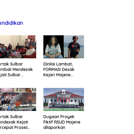
endidikan
rtak Sulbar
Dinilai Lambat,
embali Mendesak
FORMASI Desak
jati Sulbar
Kejari Majene
untaskan Dugaan
Perjelas Kasus
oyek Fiktif RSUD
Dugaan Proyek
ajene
Fiktif RSUD Majene
rtak Sulbar
Dugaan Proyek
ndesak Kejati
Fiktif RSUD Majene
rcepat Proses
dilaporkan
ukum Dugaan