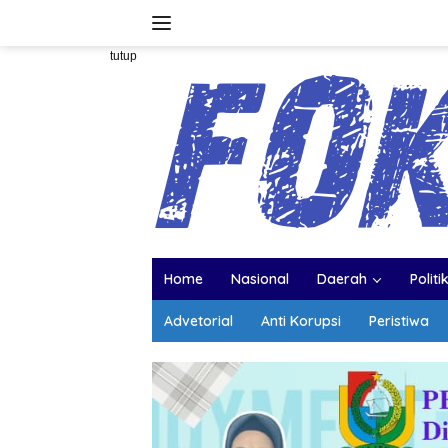
Langsung
ke
konten
tutup
Home
Nasional
Daerah
Politi
Advetorial
Anti Korupsi
Peristiwa