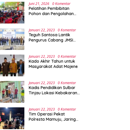
Juni 21, 2026
0 Komentar
Pelatihan Pembibitan
Pohon dan Pengolahan
Sampah Terpadu Sebagai
Implementasi Program
Green Campus di UPA
Januari 22, 2023
0 Komentar
Laboratorium Terpadu
Teguh Santosa Lantik
Pengurus Cabang JMSI
Lebak Banten
Januari 22, 2023
0 Komentar
Kado Akhir Tahun untuk
Masyarakat Adat Majene
Januari 22, 2023
0 Komentar
Kadis Pendidikan Sulbar
Tinjau Lokasi Kebakaran
di SMAN 1 Malunda
Januari 22, 2023
0 Komentar
Tim Operasi Pekat
Polresta Mamuju, Jaring
Anak Remaja Konsumsi
Boje Di Wisma