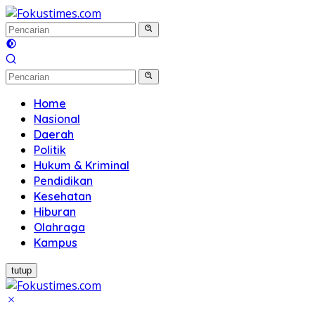
Langsung
ke
konten
Home
Nasional
Daerah
Politik
Hukum & Kriminal
Pendidikan
Kesehatan
Hiburan
Olahraga
Kampus
tutup