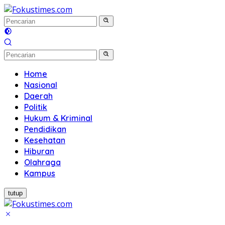
Langsung
ke
konten
Home
Nasional
Daerah
Politik
Hukum & Kriminal
Pendidikan
Kesehatan
Hiburan
Olahraga
Kampus
tutup