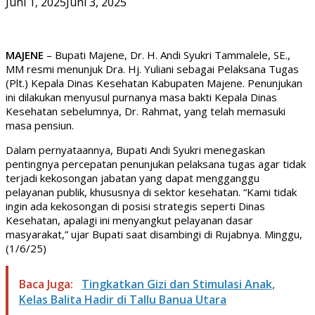
Juni 1, 2025
Juni 3, 2025
MAJENE
– Bupati Majene, Dr. H. Andi Syukri Tammalele, SE.,
MM resmi menunjuk Dra. Hj. Yuliani sebagai Pelaksana Tugas
(Plt.) Kepala Dinas Kesehatan Kabupaten Majene. Penunjukan
ini dilakukan menyusul purnanya masa bakti Kepala Dinas
Kesehatan sebelumnya, Dr. Rahmat, yang telah memasuki
masa pensiun.
Dalam pernyataannya, Bupati Andi Syukri menegaskan
pentingnya percepatan penunjukan pelaksana tugas agar tidak
terjadi kekosongan jabatan yang dapat mengganggu
pelayanan publik, khususnya di sektor kesehatan. “Kami tidak
ingin ada kekosongan di posisi strategis seperti Dinas
Kesehatan, apalagi ini menyangkut pelayanan dasar
masyarakat,” ujar Bupati saat disambingi di Rujabnya. Minggu,
(1/6/25)
Baca Juga:
Tingkatkan Gizi dan Stimulasi Anak,
Kelas Balita Hadir di Tallu Banua Utara