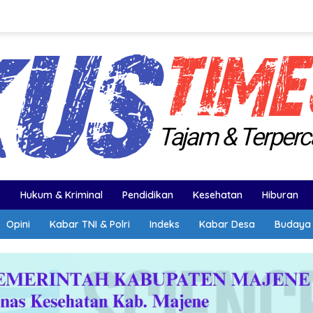
k
Hukum & Kriminal
Pendidikan
Kesehatan
Hiburan
Opini
Kabar TNI & Polri
Indeks
Kabar Desa
Budaya