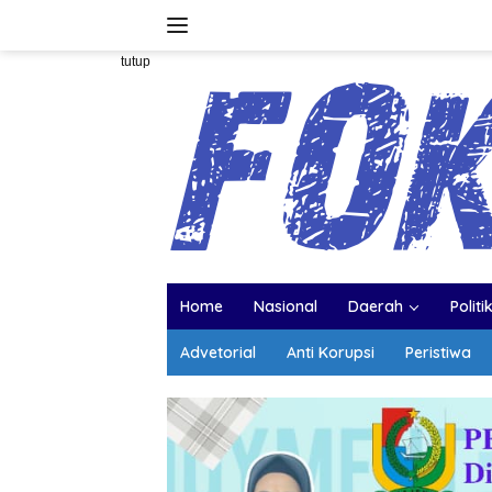
Langsung
ke
konten
tutup
Home
Nasional
Daerah
Politi
Advetorial
Anti Korupsi
Peristiwa