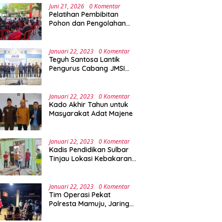
Juni 21, 2026
0 Komentar
Pelatihan Pembibitan
Pohon dan Pengolahan
Sampah Terpadu Sebagai
Implementasi Program
Green Campus di UPA
Januari 22, 2023
0 Komentar
Laboratorium Terpadu
Teguh Santosa Lantik
Pengurus Cabang JMSI
Lebak Banten
Januari 22, 2023
0 Komentar
Kado Akhir Tahun untuk
Masyarakat Adat Majene
Januari 22, 2023
0 Komentar
Kadis Pendidikan Sulbar
Tinjau Lokasi Kebakaran
di SMAN 1 Malunda
Januari 22, 2023
0 Komentar
Tim Operasi Pekat
Polresta Mamuju, Jaring
Anak Remaja Konsumsi
Boje Di Wisma