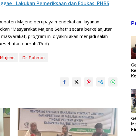
nggae I Lakukan Pemeriksaan dan Edukasi PHBS
abupaten Majene berupaya mendekatkan layanan
P
kan “Masyarakat Majene Sehat” secara berkelanjutan.
n masyarakat, program ini diyakini akan menjadi salah
kesehatan daerah.(Red)
 Majene
Dr. Rahmat
Ge
K
Ke
T
Pr
M
Ge
Me
Pe
H