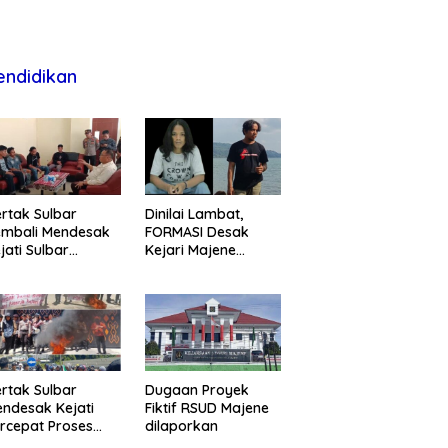
endidikan
rtak Sulbar
Dinilai Lambat,
embali Mendesak
FORMASI Desak
jati Sulbar
Kejari Majene
untaskan Dugaan
Perjelas Kasus
oyek Fiktif RSUD
Dugaan Proyek
ajene
Fiktif RSUD Majene
rtak Sulbar
Dugaan Proyek
ndesak Kejati
Fiktif RSUD Majene
rcepat Proses
dilaporkan
ukum Dugaan