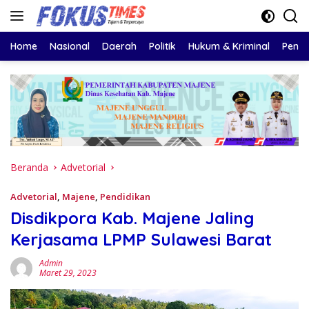
Langsung
ke
konten
Home
Nasional
Daerah
Politik
Hukum & Kriminal
Pendi
Beranda
Advetorial
Advetorial
,
Majene
,
Pendidikan
Disdikpora Kab. Majene Jaling
Kerjasama LPMP Sulawesi Barat
Admin
Maret 29, 2023