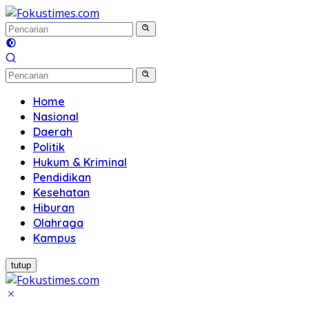
Langsung
ke
konten
Home
Nasional
Daerah
Politik
Hukum & Kriminal
Pendidikan
Kesehatan
Hiburan
Olahraga
Kampus
tutup