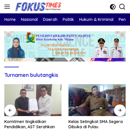
Langsung
ke
konten
Home
Nasional
Daerah
Politik
Hukum & Kriminal
Pendi
Turnamen bulutangkis
Komitmen tingkatkan
Kelas Setingkat SMA Segera
Pendidikan, AST Serahkan
Dibuka di Pulau