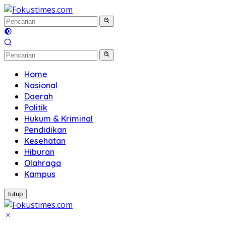
Langsung
ke
konten
Home
Nasional
Daerah
Politik
Hukum & Kriminal
Pendidikan
Kesehatan
Hiburan
Olahraga
Kampus
tutup