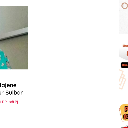
-
Majene
ur Sulbar
 DP Jadi PJ