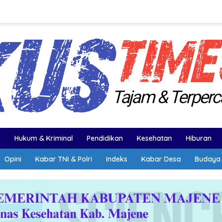
k
Hukum & Kriminal
Pendidikan
Kesehatan
Hiburan
Opini
Kabar TNI & Polri
Indeks
Kabar Desa
Budaya