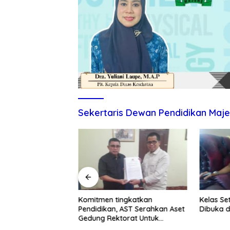
Sekertaris Dewan Pendidikan Maj
itmen Tingkatkan
Komitmen tingkatkan
Kelas Se
ndidikan dan UMKM
Pendidikan, AST Serahkan Aset
Dibuka d
Gedung Rektorat Untuk
Unsulbar