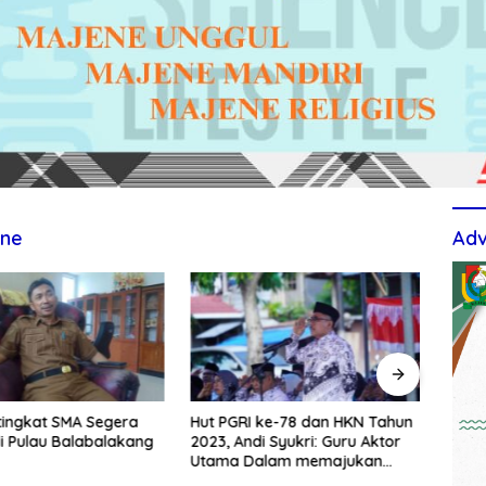
ene
Adv
tingkat SMA Segera
Hut PGRI ke-78 dan HKN Tahun
Berti
i Pulau Balabalakang
2023, Andi Syukri: Guru Aktor
Upac
Utama Dalam memajukan
TPS3
Pendidikan