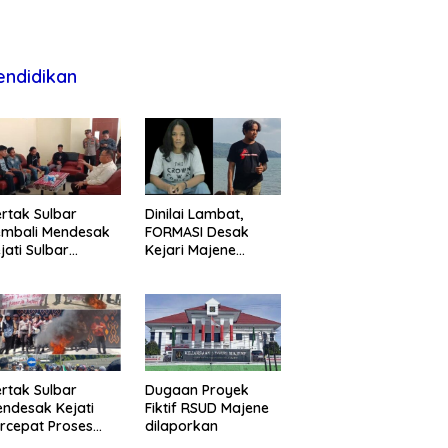
endidikan
rtak Sulbar
Dinilai Lambat,
embali Mendesak
FORMASI Desak
jati Sulbar
Kejari Majene
untaskan Dugaan
Perjelas Kasus
oyek Fiktif RSUD
Dugaan Proyek
ajene
Fiktif RSUD Majene
rtak Sulbar
Dugaan Proyek
ndesak Kejati
Fiktif RSUD Majene
rcepat Proses
dilaporkan
ukum Dugaan