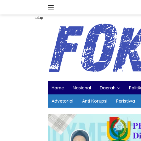
Langsung
ke
konten
tutup
Home
Nasional
Daerah
Politi
Advetorial
Anti Korupsi
Peristiwa