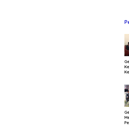
P
Ge
K
Ke
T
Pr
M
Ge
Me
Pe
H