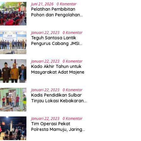
Juni 21, 2026
0 Komentar
Pelatihan Pembibitan
Pohon dan Pengolahan
Sampah Terpadu Sebagai
Implementasi Program
Green Campus di UPA
Januari 22, 2023
0 Komentar
Laboratorium Terpadu
Teguh Santosa Lantik
Pengurus Cabang JMSI
Lebak Banten
Januari 22, 2023
0 Komentar
Kado Akhir Tahun untuk
Masyarakat Adat Majene
Januari 22, 2023
0 Komentar
Kadis Pendidikan Sulbar
Tinjau Lokasi Kebakaran
di SMAN 1 Malunda
Januari 22, 2023
0 Komentar
Tim Operasi Pekat
Polresta Mamuju, Jaring
Anak Remaja Konsumsi
Boje Di Wisma