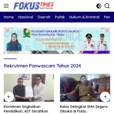
Langsung
ke
konten
Home
Nasional
Daerah
Politik
Hukum & Kriminal
Pendi
Rekrutmen Panwascam Tahun 2024
Komitmen tingkatkan
Kelas Setingkat SMA Segera
Pendidikan, AST Serahkan
Dibuka di Pulau