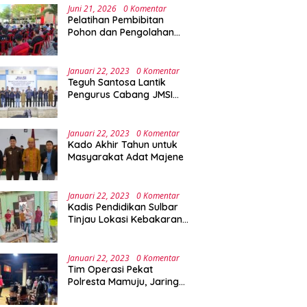
Juni 21, 2026
0 Komentar
Pelatihan Pembibitan
Pohon dan Pengolahan
Sampah Terpadu Sebagai
Implementasi Program
Green Campus di UPA
Januari 22, 2023
0 Komentar
Laboratorium Terpadu
Teguh Santosa Lantik
Pengurus Cabang JMSI
Lebak Banten
Januari 22, 2023
0 Komentar
Kado Akhir Tahun untuk
Masyarakat Adat Majene
Januari 22, 2023
0 Komentar
Kadis Pendidikan Sulbar
Tinjau Lokasi Kebakaran
di SMAN 1 Malunda
Januari 22, 2023
0 Komentar
Tim Operasi Pekat
Polresta Mamuju, Jaring
Anak Remaja Konsumsi
Boje Di Wisma