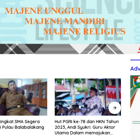
Adv
tingkat SMA Segera
Hut PGRI ke-78 dan HKN Tahun
Berti
i Pulau Balabalakang
2023, Andi Syukri: Guru Aktor
Upac
Utama Dalam memajukan
TPS3
Pendidikan