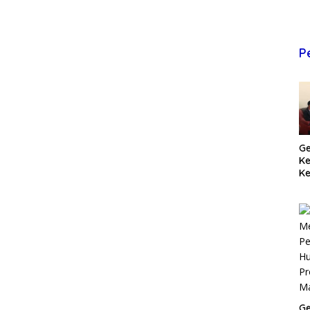
P
Ge
K
Ke
T
Pr
M
Ge