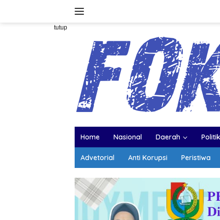
Langsung
ke
konten
tutup
Home
Nasional
Daerah
Politi
Advetorial
Anti Korupsi
Peristiwa