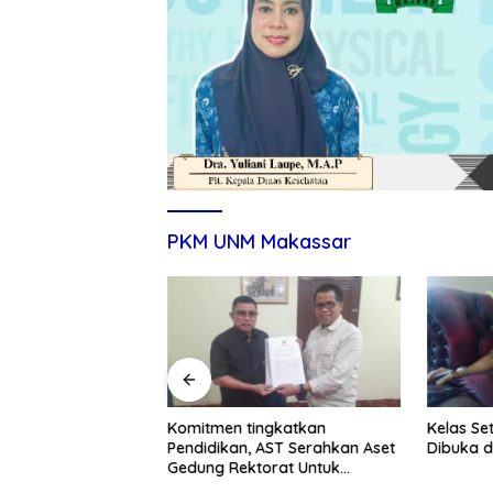
PKM UNM Makassar
itmen Tingkatkan
Komitmen tingkatkan
Kelas Se
ndidikan dan UMKM
Pendidikan, AST Serahkan Aset
Dibuka d
Gedung Rektorat Untuk
Unsulbar