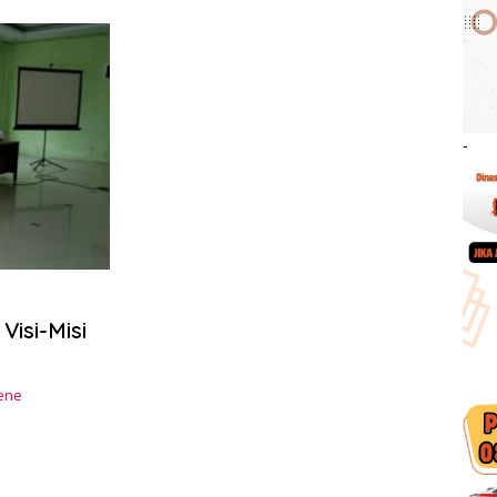
-
isi-Misi
jene