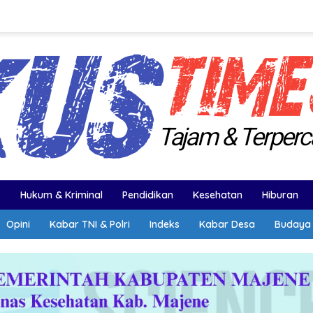
k
Hukum & Kriminal
Pendidikan
Kesehatan
Hiburan
Opini
Kabar TNI & Polri
Indeks
Kabar Desa
Budaya