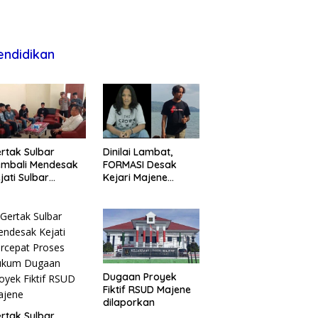
endidikan
rtak Sulbar
Dinilai Lambat,
embali Mendesak
FORMASI Desak
jati Sulbar
Kejari Majene
untaskan Dugaan
Perjelas Kasus
oyek Fiktif RSUD
Dugaan Proyek
ajene
Fiktif RSUD Majene
Dugaan Proyek
Fiktif RSUD Majene
dilaporkan
rtak Sulbar