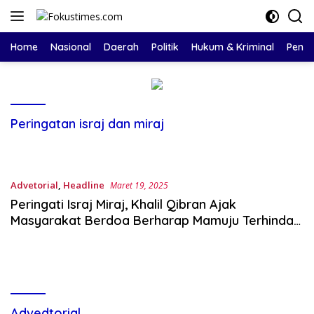
Langsung
ke
konten
Home
Nasional
Daerah
Politik
Hukum & Kriminal
Pendi
Peringatan israj dan miraj
Advetorial
,
Headline
Maret 19, 2025
Peringati Israj Miraj, Khalil Qibran Ajak
Masyarakat Berdoa Berharap Mamuju Terhindar
Dari Segala Musibah
Advedtorial