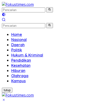
Langsung
ke
konten
Home
Nasional
Daerah
Politik
Hukum & Kriminal
Pendidikan
Kesehatan
Hiburan
Olahraga
Kampus
tutup