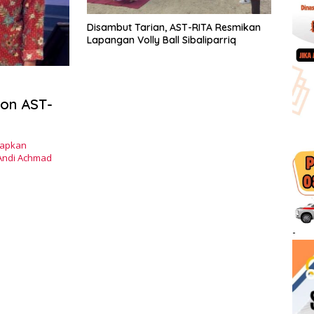
Disambut Tarian, AST-RITA Resmikan
Lapangan Volly Ball Sibaliparriq
lon AST-
tapkan
Andi Achmad
-