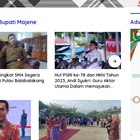
Bupati Majene
Adv
tingkat SMA Segera
Hut PGRI ke-78 dan HKN Tahun
Berti
i Pulau Balabalakang
2023, Andi Syukri: Guru Aktor
Upac
Utama Dalam memajukan
TPS3
Pendidikan
-