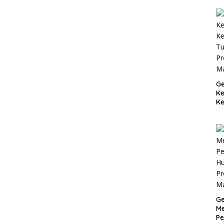
Ge
K
Ke
T
Pr
M
Ge
Me
Pe