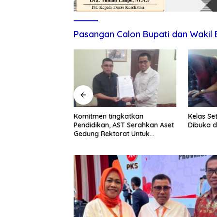
Pasangan Calon Bupati dan Wakil 
itmen Tingkatkan
Komitmen tingkatkan
Kelas Se
ndidikan dan UMKM
Pendidikan, AST Serahkan Aset
Dibuka d
Gedung Rektorat Untuk
Unsulbar