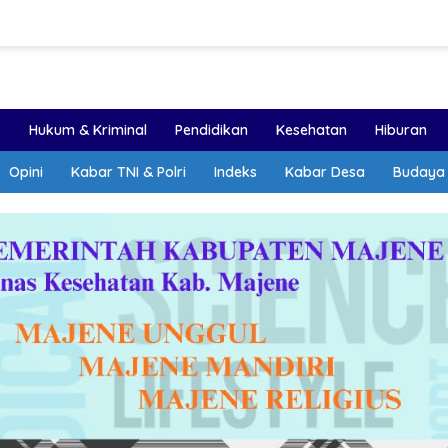
k
Hukum & Kriminal
Pendidikan
Kesehatan
Hiburan
Opini
Kabar TNI & Polri
Indeks
Kabar Desa
Budaya