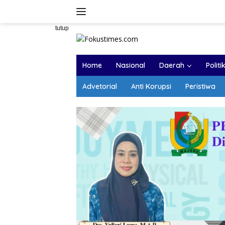
Langsung
ke
konten
tutup
Home
Nasional
Daerah
Politi
Advetorial
Anti Korupsi
Peristiwa