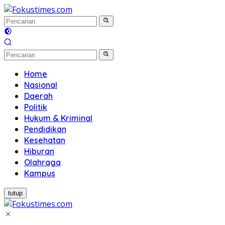
Langsung
ke
konten
Home
Nasional
Daerah
Politik
Hukum & Kriminal
Pendidikan
Kesehatan
Hiburan
Olahraga
Kampus
tutup