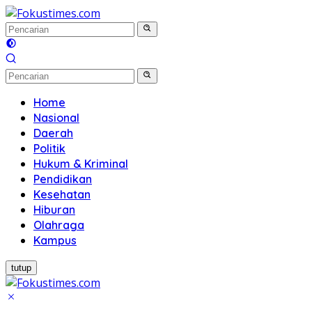
Langsung
ke
konten
Home
Nasional
Daerah
Politik
Hukum & Kriminal
Pendidikan
Kesehatan
Hiburan
Olahraga
Kampus
tutup