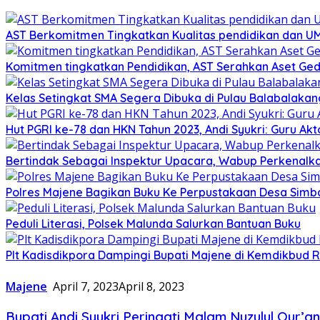
AST Berkomitmen Tingkatkan Kualitas pendidikan dan 
Komitmen tingkatkan Pendidikan, AST Serahkan Aset Ged
Kelas Setingkat SMA Segera Dibuka di Pulau Balabalakan
Hut PGRI ke-78 dan HKN Tahun 2023, Andi Syukri: Guru 
Bertindak Sebagai Inspektur Upacara, Wabup Perkenalk
Polres Majene Bagikan Buku Ke Perpustakaan Desa Sim
Peduli Literasi, Polsek Malunda Salurkan Bantuan Buku
Plt Kadisdikpora Dampingi Bupati Majene di Kemdikbud R
Majene
April 7, 2023
April 8, 2023
Bupati Andi Syukri Peringati Malam Nuzulul Qur’a