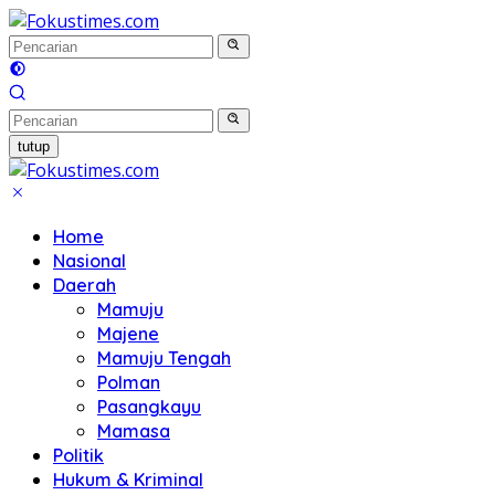
Langsung
ke
konten
tutup
Home
Nasional
Daerah
Mamuju
Majene
Mamuju Tengah
Polman
Pasangkayu
Mamasa
Politik
Hukum & Kriminal