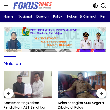
Langsung
ke
konten
Home
Nasional
Daerah
Politik
Hukum & Kriminal
Pendi
Malunda
Komitmen tingkatkan
Kelas Setingkat SMA Segera
Pendidikan, AST Serahkan
Dibuka di Pulau