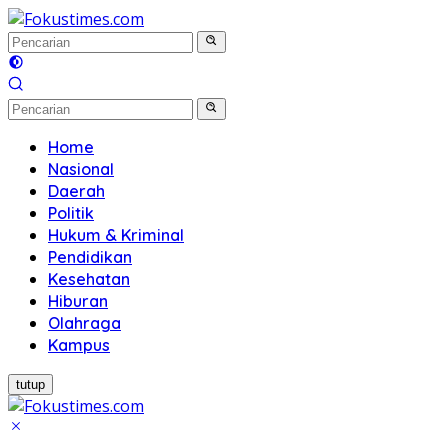
Langsung
ke
konten
Home
Nasional
Daerah
Politik
Hukum & Kriminal
Pendidikan
Kesehatan
Hiburan
Olahraga
Kampus
tutup