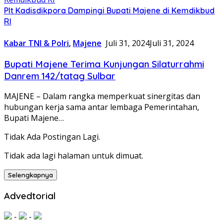
Plt Kadisdikpora Dampingi Bupati Majene di Kemdikbud
RI
Kabar TNI & Polri
,
Majene
Juli 31, 2024
Juli 31, 2024
Bupati Majene Terima Kunjungan Silaturrahmi
Danrem 142/tatag Sulbar
MAJENE – Dalam rangka memperkuat sinergitas dan
hubungan kerja sama antar lembaga Pemerintahan,
Bupati Majene…
Tidak Ada Postingan Lagi.
Tidak ada lagi halaman untuk dimuat.
Selengkapnya
Advedtorial
-
-