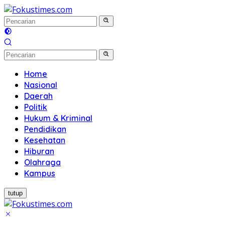
Langsung
ke
konten
Home
Nasional
Daerah
Politik
Hukum & Kriminal
Pendidikan
Kesehatan
Hiburan
Olahraga
Kampus
tutup