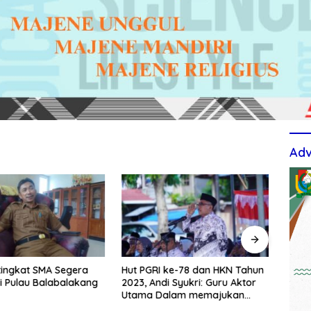
Adv
tingkat SMA Segera
Hut PGRI ke-78 dan HKN Tahun
Berti
i Pulau Balabalakang
2023, Andi Syukri: Guru Aktor
Upac
Utama Dalam memajukan
TPS3
Pendidikan