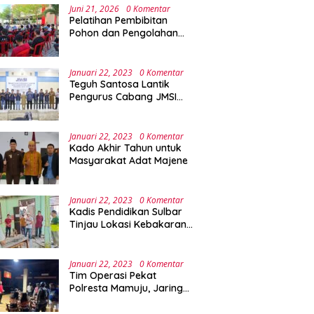
Juni 21, 2026
0 Komentar
Pelatihan Pembibitan
Pohon dan Pengolahan
Sampah Terpadu Sebagai
Implementasi Program
Green Campus di UPA
Januari 22, 2023
0 Komentar
Laboratorium Terpadu
Teguh Santosa Lantik
Pengurus Cabang JMSI
Lebak Banten
Januari 22, 2023
0 Komentar
Kado Akhir Tahun untuk
Masyarakat Adat Majene
Januari 22, 2023
0 Komentar
Kadis Pendidikan Sulbar
Tinjau Lokasi Kebakaran
di SMAN 1 Malunda
Januari 22, 2023
0 Komentar
Tim Operasi Pekat
Polresta Mamuju, Jaring
Anak Remaja Konsumsi
Boje Di Wisma