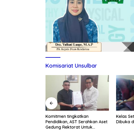
Komisariat Unsulbar
itmen Tingkatkan
Komitmen tingkatkan
Kelas Se
ndidikan dan UMKM
Pendidikan, AST Serahkan Aset
Dibuka d
Gedung Rektorat Untuk
Unsulbar