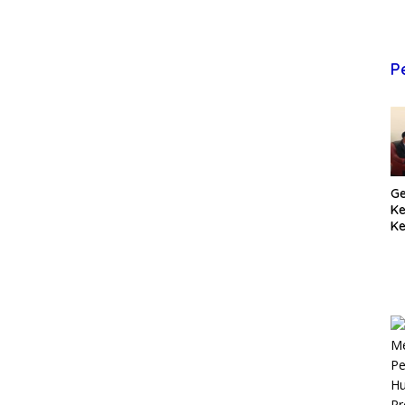
P
Ge
K
Ke
T
Pr
M