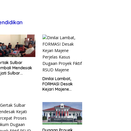
endidikan
rtak Sulbar
embali Mendesak
jati Sulbar
untaskan Dugaan
Dinilai Lambat,
oyek Fiktif RSUD
FORMASI Desak
ajene
Kejari Majene
Perjelas Kasus
Dugaan Proyek
Fiktif RSUD Majene
Dugaan Proyek