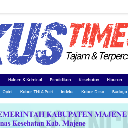
k
Hukum & Kriminal
Pendidikan
Kesehatan
Hiburan
Opini
Kabar TNI & Polri
Indeks
Kabar Desa
Budaya