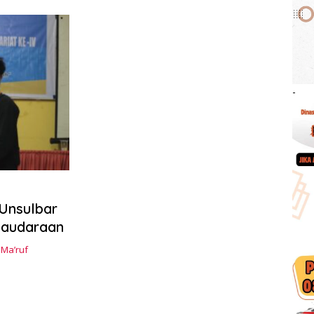
-
 Unsulbar
saudaraan
 Ma’ruf