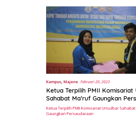
Kampus
,
Majene
Februari 20, 2023
Ketua Terpilih PMII Komisariat
Sahabat Ma’ruf Gaungkan Per
Ketua Terpilih PMII Komisariat Unsulbar Sahabat
Gaungkan Persaudaraan