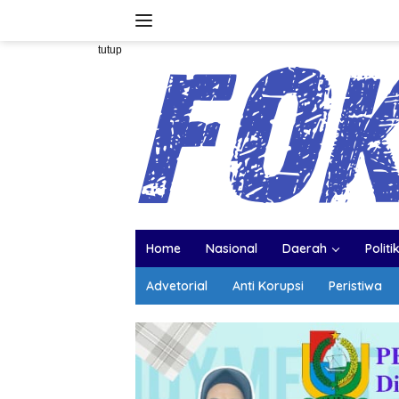
Langsung
ke
konten
tutup
Home
Nasional
Daerah
Politi
Advetorial
Anti Korupsi
Peristiwa