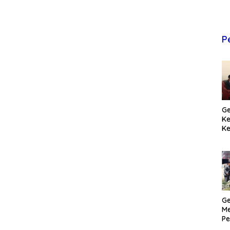
P
Ge
K
Ke
T
Pr
M
Ge
Me
Pe
H