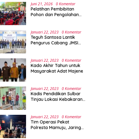
Juni 21, 2026
0 Komentar
Pelatihan Pembibitan
Pohon dan Pengolahan
Sampah Terpadu Sebagai
Implementasi Program
Green Campus di UPA
Januari 22, 2023
0 Komentar
Laboratorium Terpadu
Teguh Santosa Lantik
Pengurus Cabang JMSI
Lebak Banten
Januari 22, 2023
0 Komentar
Kado Akhir Tahun untuk
Masyarakat Adat Majene
Januari 22, 2023
0 Komentar
Kadis Pendidikan Sulbar
Tinjau Lokasi Kebakaran
di SMAN 1 Malunda
Januari 22, 2023
0 Komentar
Tim Operasi Pekat
Polresta Mamuju, Jaring
Anak Remaja Konsumsi
Boje Di Wisma