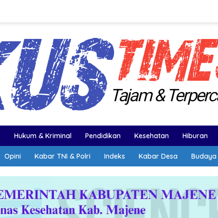
k
Hukum & Kriminal
Pendidikan
Kesehatan
Hiburan
Opini
Kabar TNI & Polri
Indeks
Kabar Desa
Budaya