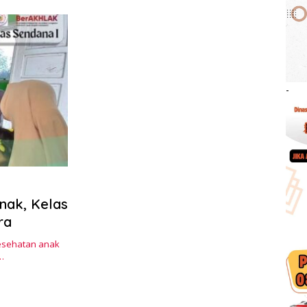
-
Anak, Kelas
ra
esehatan anak
…