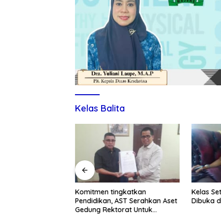
Kelas Balita
itmen Tingkatkan
Komitmen tingkatkan
Kelas Se
ndidikan dan UMKM
Pendidikan, AST Serahkan Aset
Dibuka d
Gedung Rektorat Untuk
Unsulbar