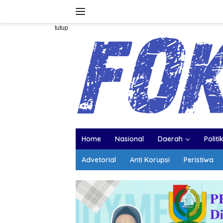
Langsung
ke
konten
tutup
Home
Nasional
Daerah
Politi
Advetorial
Anti Korupsi
Peristiwa