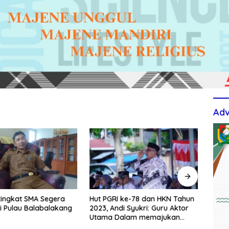
Adv
tingkat SMA Segera
Hut PGRI ke-78 dan HKN Tahun
Berti
i Pulau Balabalakang
2023, Andi Syukri: Guru Aktor
Upac
Utama Dalam memajukan
TPS3
Pendidikan