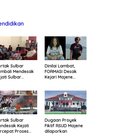
endidikan
rtak Sulbar
Dinilai Lambat,
embali Mendesak
FORMASI Desak
jati Sulbar
Kejari Majene
untaskan Dugaan
Perjelas Kasus
oyek Fiktif RSUD
Dugaan Proyek
ajene
Fiktif RSUD Majene
rtak Sulbar
Dugaan Proyek
ndesak Kejati
Fiktif RSUD Majene
rcepat Proses
dilaporkan
ukum Dugaan