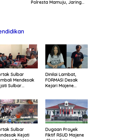
Polresta Mamuju, Jaring
Anak Remaja Konsumsi
Boje Di Wisma
endidikan
rtak Sulbar
Dinilai Lambat,
embali Mendesak
FORMASI Desak
jati Sulbar
Kejari Majene
untaskan Dugaan
Perjelas Kasus
oyek Fiktif RSUD
Dugaan Proyek
ajene
Fiktif RSUD Majene
rtak Sulbar
Dugaan Proyek
ndesak Kejati
Fiktif RSUD Majene