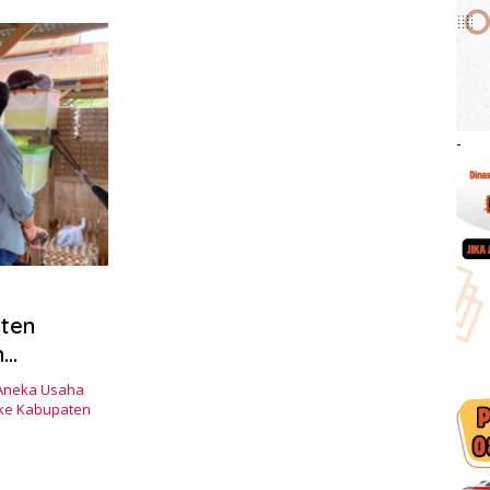
-
ten
n
abupaten
Aneka Usaha
 ke Kabupaten