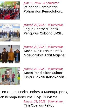
Juni 21, 2026
0 Komentar
Pelatihan Pembibitan
Pohon dan Pengolahan
Sampah Terpadu Sebagai
Implementasi Program
Green Campus di UPA
Januari 22, 2023
0 Komentar
Laboratorium Terpadu
Teguh Santosa Lantik
Pengurus Cabang JMSI
Lebak Banten
Januari 22, 2023
0 Komentar
Kado Akhir Tahun untuk
Masyarakat Adat Majene
Januari 22, 2023
0 Komentar
Kadis Pendidikan Sulbar
Tinjau Lokasi Kebakaran
di SMAN 1 Malunda
Januari 22, 2023
0 Komentar
Tim Operasi Pekat