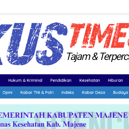
k
Hukum & Kriminal
Pendidikan
Kesehatan
Hiburan
Opini
Kabar TNI & Polri
Indeks
Kabar Desa
Budaya