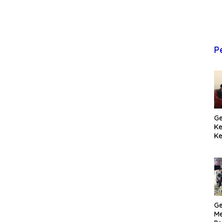
P
Ge
K
Ke
T
Pr
M
Ge
Me