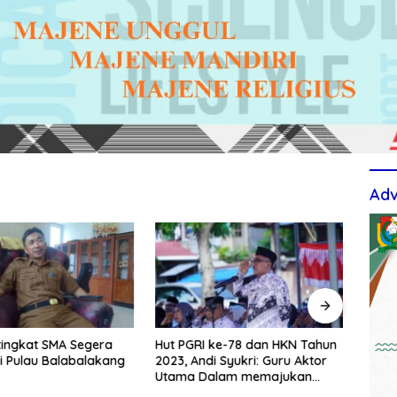
Adv
tingkat SMA Segera
Hut PGRI ke-78 dan HKN Tahun
Berti
i Pulau Balabalakang
2023, Andi Syukri: Guru Aktor
Upac
Utama Dalam memajukan
TPS3
Pendidikan