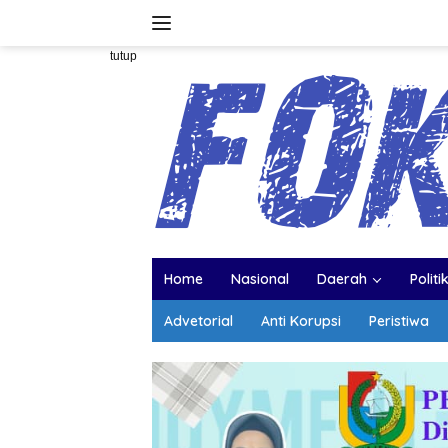
Langsung
ke
konten
tutup
Home
Nasional
Daerah
Politi
Advetorial
Anti Korupsi
Peristiwa