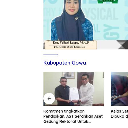
Kabupaten Gowa
itmen Tingkatkan
Komitmen tingkatkan
Kelas Se
ndidikan dan UMKM
Pendidikan, AST Serahkan Aset
Dibuka d
Gedung Rektorat Untuk
Unsulbar