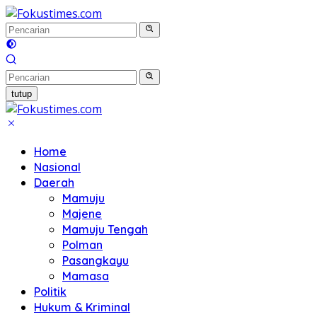
Langsung
ke
konten
tutup
Home
Nasional
Daerah
Mamuju
Majene
Mamuju Tengah
Polman
Pasangkayu
Mamasa
Politik
Hukum & Kriminal