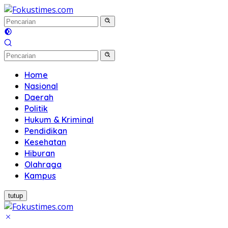
Langsung
ke
konten
Home
Nasional
Daerah
Politik
Hukum & Kriminal
Pendidikan
Kesehatan
Hiburan
Olahraga
Kampus
tutup