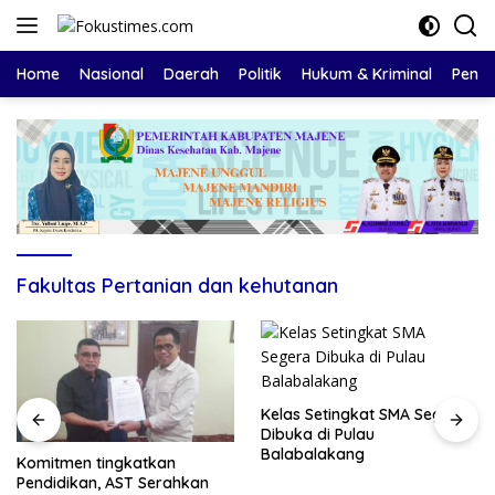
Langsung
ke
konten
Home
Nasional
Daerah
Politik
Hukum & Kriminal
Pendi
Fakultas Pertanian dan kehutanan
Kelas Setingkat SMA Segera
Dibuka di Pulau
Balabalakang
Komitmen tingkatkan
Pendidikan, AST Serahkan