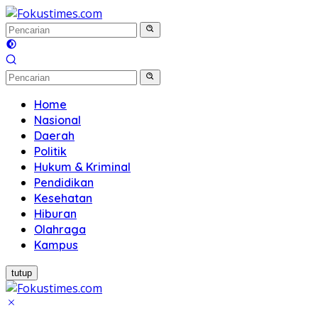
Langsung
ke
konten
Home
Nasional
Daerah
Politik
Hukum & Kriminal
Pendidikan
Kesehatan
Hiburan
Olahraga
Kampus
tutup