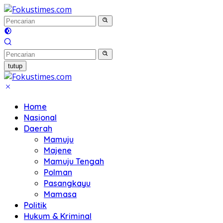
Langsung
ke
konten
tutup
Home
Nasional
Daerah
Mamuju
Majene
Mamuju Tengah
Polman
Pasangkayu
Mamasa
Politik
Hukum & Kriminal