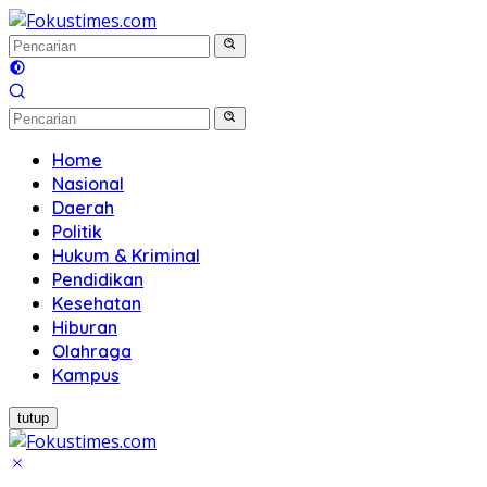
Langsung
ke
konten
Home
Nasional
Daerah
Politik
Hukum & Kriminal
Pendidikan
Kesehatan
Hiburan
Olahraga
Kampus
tutup