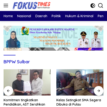
Langsung
ke
konten
Home
Nasional
Daerah
Politik
Hukum & Kriminal
Pendi
BPPW Sulbar
Komitmen tingkatkan
Kelas Setingkat SMA Segera
Pendidikan, AST Serahkan
Dibuka di Pulau