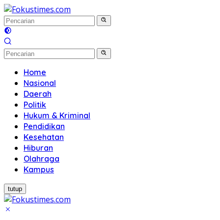
Langsung
ke
konten
Home
Nasional
Daerah
Politik
Hukum & Kriminal
Pendidikan
Kesehatan
Hiburan
Olahraga
Kampus
tutup