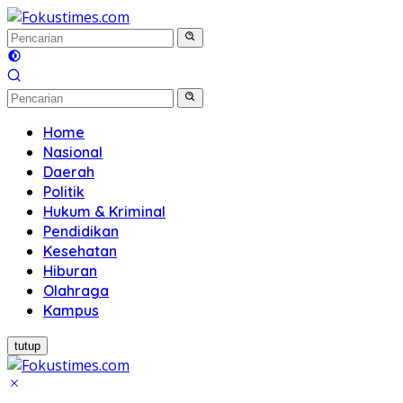
Langsung
ke
konten
Home
Nasional
Daerah
Politik
Hukum & Kriminal
Pendidikan
Kesehatan
Hiburan
Olahraga
Kampus
tutup