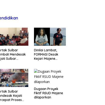
endidikan
rtak Sulbar
Dinilai Lambat,
embali Mendesak
FORMASI Desak
jati Sulbar
Kejari Majene
untaskan Dugaan
Perjelas Kasus
oyek Fiktif RSUD
Dugaan Proyek
ajene
Fiktif RSUD Majene
Dugaan Proyek
rtak Sulbar
Fiktif RSUD Majene
ndesak Kejati
dilaporkan
rcepat Proses
ukum Dugaan