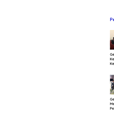
P
Ge
K
Ke
T
Pr
M
Ge
Me
Pe
H