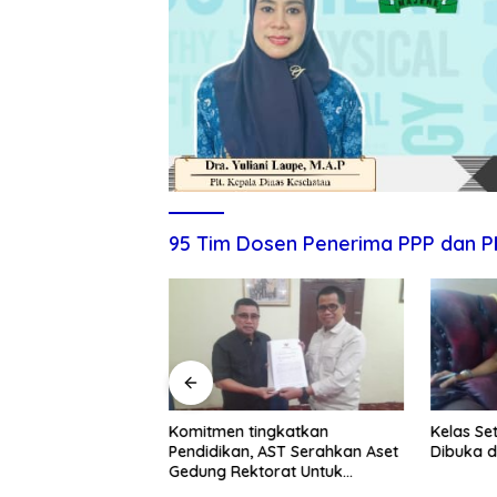
95 Tim Dosen Penerima PPP dan P
itmen Tingkatkan
Komitmen tingkatkan
Kelas Se
ndidikan dan UMKM
Pendidikan, AST Serahkan Aset
Dibuka d
Gedung Rektorat Untuk
Unsulbar