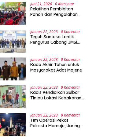
Juni 21, 2026
0 Komentar
Pelatihan Pembibitan
Pohon dan Pengolahan
Sampah Terpadu Sebagai
Implementasi Program
Green Campus di UPA
Januari 22, 2023
0 Komentar
Laboratorium Terpadu
Teguh Santosa Lantik
Pengurus Cabang JMSI
Lebak Banten
Januari 22, 2023
0 Komentar
Kado Akhir Tahun untuk
Masyarakat Adat Majene
Januari 22, 2023
0 Komentar
Kadis Pendidikan Sulbar
Tinjau Lokasi Kebakaran
di SMAN 1 Malunda
Januari 22, 2023
0 Komentar
Tim Operasi Pekat
Polresta Mamuju, Jaring
Anak Remaja Konsumsi
Boje Di Wisma