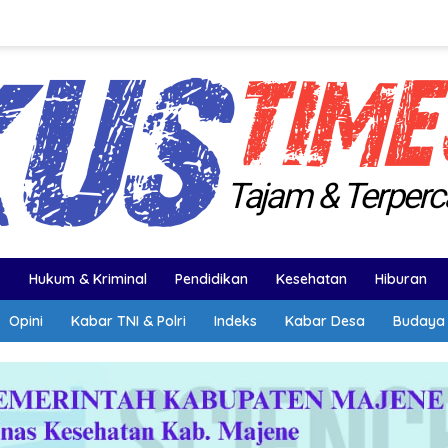
k
Hukum & Kriminal
Pendidikan
Kesehatan
Hiburan
Opini
Kabar TNI & Polri
Indeks
Kabar Desa
Budaya