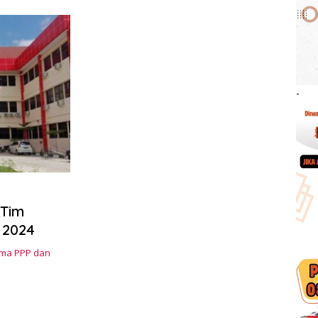
-
 Tim
Dosen Penerima PPP dan PKM 2024
ima PPP dan