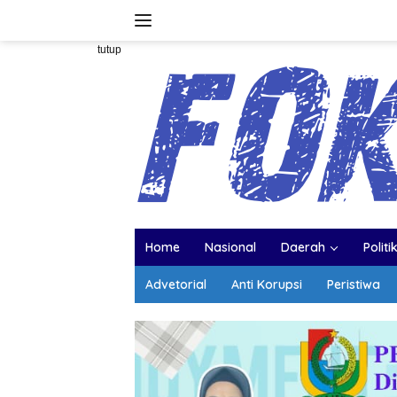
Langsung
ke
konten
tutup
Home
Nasional
Daerah
Politi
Advetorial
Anti Korupsi
Peristiwa