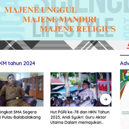
KM tahun 2024
Adv
tingkat SMA Segera
Hut PGRI ke-78 dan HKN Tahun
Berti
i Pulau Balabalakang
2023, Andi Syukri: Guru Aktor
Upac
Utama Dalam memajukan
TPS3
Pendidikan