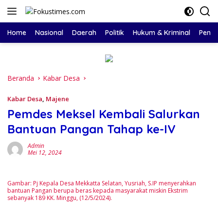
Langsung
ke
konten
Home
Nasional
Daerah
Politik
Hukum & Kriminal
Pendi
Beranda
Kabar Desa
Kabar Desa
,
Majene
Pemdes Meksel Kembali Salurkan
Bantuan Pangan Tahap ke-IV
Admin
Mei 12, 2024
Gambar: Pj Kepala Desa Mekkatta Selatan, Yusriah, S.IP menyerahkan
bantuan Pangan berupa beras kepada masyarakat miskin Ekstrim
sebanyak 189 KK. Minggu, (12/5/2024).