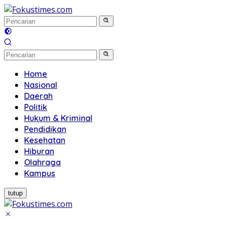
Langsung
ke
konten
Home
Nasional
Daerah
Politik
Hukum & Kriminal
Pendidikan
Kesehatan
Hiburan
Olahraga
Kampus
tutup