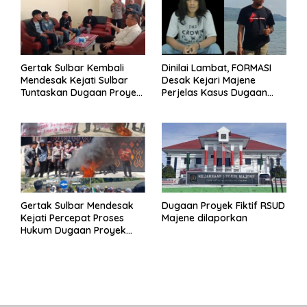
Gertak Sulbar Kembali
Dinilai Lambat, FORMASI
Mendesak Kejati Sulbar
Desak Kejari Majene
Tuntaskan Dugaan Proyek
Perjelas Kasus Dugaan
Fiktif RSUD Majene
Proyek Fiktif RSUD Majene
Gertak Sulbar Mendesak
Dugaan Proyek Fiktif RSUD
Kejati Percepat Proses
Majene dilaporkan
Hukum Dugaan Proyek
Fiktif RSUD Majene