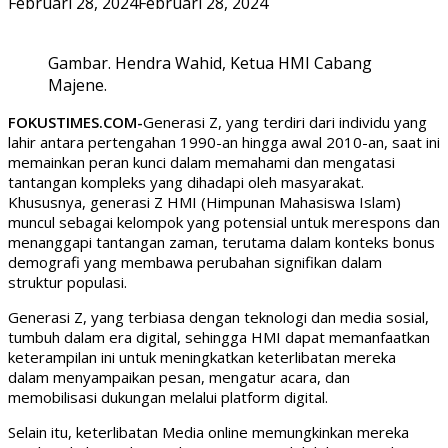
Februari 28, 2024
Februari 28, 2024
Gambar. Hendra Wahid, Ketua HMI Cabang
Majene.
FOKUSTIMES.COM-
Generasi Z, yang terdiri dari individu yang
lahir antara pertengahan 1990-an hingga awal 2010-an, saat ini
memainkan peran kunci dalam memahami dan mengatasi
tantangan kompleks yang dihadapi oleh masyarakat.
Khususnya, generasi Z HMI (Himpunan Mahasiswa Islam)
muncul sebagai kelompok yang potensial untuk merespons dan
menanggapi tantangan zaman, terutama dalam konteks bonus
demografi yang membawa perubahan signifikan dalam
struktur populasi.
Generasi Z, yang terbiasa dengan teknologi dan media sosial,
tumbuh dalam era digital, sehingga HMI dapat memanfaatkan
keterampilan ini untuk meningkatkan keterlibatan mereka
dalam menyampaikan pesan, mengatur acara, dan
memobilisasi dukungan melalui platform digital.
Selain itu, keterlibatan Media online memungkinkan mereka