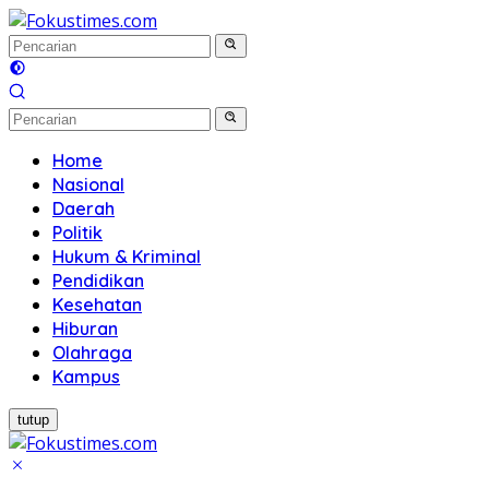
Langsung
ke
konten
Home
Nasional
Daerah
Politik
Hukum & Kriminal
Pendidikan
Kesehatan
Hiburan
Olahraga
Kampus
tutup