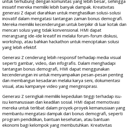
untuk terhubung dengan komunitas yang lebih besar, sehingga
inisiatif mereka memiliki lebih banyak dampak. Kreativitas
generasi Z dapat diarahkan untuk menghasilkan solusi-solusi
inovatif dalam mengatasi tantangan zaman bonus demografi.
Mereka memiliki kecenderungan untuk berpikir di luar kotak dan
mencari solusi yang tidak konvensional. HMI dapat
merangsang ide-ide kreatif ini melalui forum-forum diskusi,
workshop, atau bahkan hackathon untuk menciptakan solusi
yang lebih efektif.
Generasi Z cenderung lebih responsif terhadap media visual
seperti gambar, video, dan infografis. Dalam menghadapi
tantangan bonus demografi, HMI dapat menggunakan
kecenderungan ini untuk menyampaikan pesan-pesan penting
dan membangun kesadaran melalui karya seni, dokumentasi
visual, atau kampanye video yang menginspirasi.
Generasi Z seringkali memiliki kepedulian tinggi terhadap isu-
isu kemanusiaan dan keadilan sosial. HMI dapat memotivasi
mereka untuk terlibat dalam proyek-proyek kemanusiaan yang
membantu mengatasi dampak dari bonus demografi, seperti
program pendidikan, bantuan kesehatan, atau bantuan
ekonomi bagi kelompok yang membutuhkan. Kreativitas