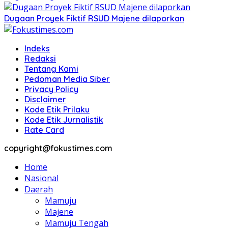
Dugaan Proyek Fiktif RSUD Majene dilaporkan
Indeks
Redaksi
Tentang Kami
Pedoman Media Siber
Privacy Policy
Disclaimer
Kode Etik Prilaku
Kode Etik Jurnalistik
Rate Card
copyright@fokustimes.com
Home
Nasional
Daerah
Mamuju
Majene
Mamuju Tengah