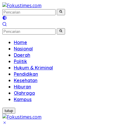
Langsung
ke
konten
Home
Nasional
Daerah
Politik
Hukum & Kriminal
Pendidikan
Kesehatan
Hiburan
Olahraga
Kampus
tutup